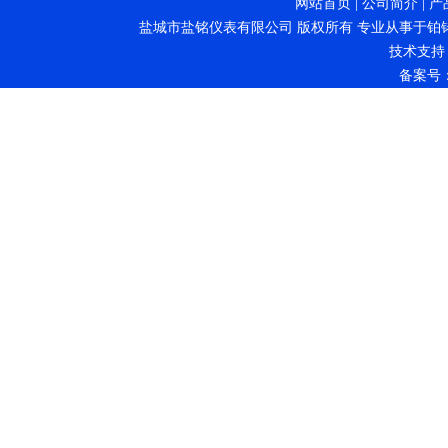
网站首页
|
公司简介
|
产
盐城市盐铭仪表有限公司 版权所有 专业从事于
铂
技术支持
备案号