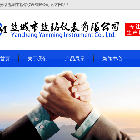
光临 盐城市盐铭仪表有限公司 官方网站！
首页
关于我们
产品展示
新闻中心
热电偶
公司动态
热电偶内芯
行业新闻
补偿导线
常见问题
温度变送器
双金属温度计
热电阻