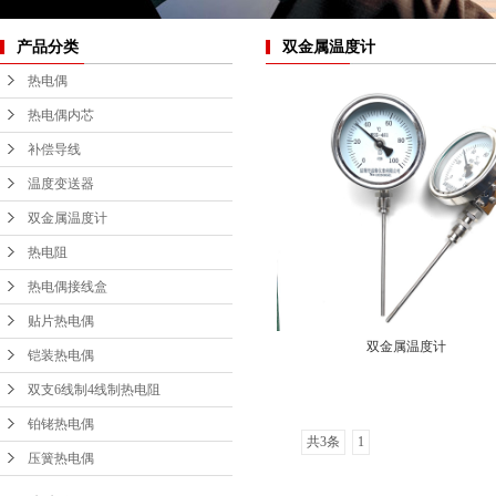
热电偶接线盒
产品分类
双金属温度计
贴片热电偶
热电偶
铠装热电偶
热电偶内芯
双支6线制4线制热
补偿导线
铂铑热电偶
电阻
温度变送器
双金属温度计
压簧热电偶
热电阻
热电偶接线盒
贴片热电偶
双金属温度计
铠装热电偶
双支6线制4线制热电阻
铂铑热电偶
共3条
1
压簧热电偶