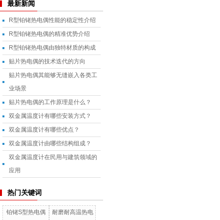
最新新闻
R型铂铑热电偶性能的稳定性介绍
R型铂铑热电偶的精准优势介绍
R型铂铑热电偶由独特材质的构成
贴片热电偶的技术迭代的方向
贴片热电偶其能够无缝嵌入各类工
业场景
贴片热电偶的工作原理是什么？
双金属温度计有哪些安装方式？
双金属温度计有哪些优点？
双金属温度计由哪些结构组成？
双金属温度计在民用与建筑领域的
应用
热门关键词
铂铑S型热电偶
耐磨耐高温热电