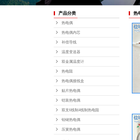
热电偶接
产品分类
热
贴片热
热电偶
铠装热
热电偶内芯
双支6线制
补偿导线
铂铑热
电阻
温度变送器
双金属温度计
压簧热
热电阻
热电偶接线盒
贴片热电偶
铠装热电偶
双支6线制4线制热电阻
铂铑热电偶
压簧热电偶